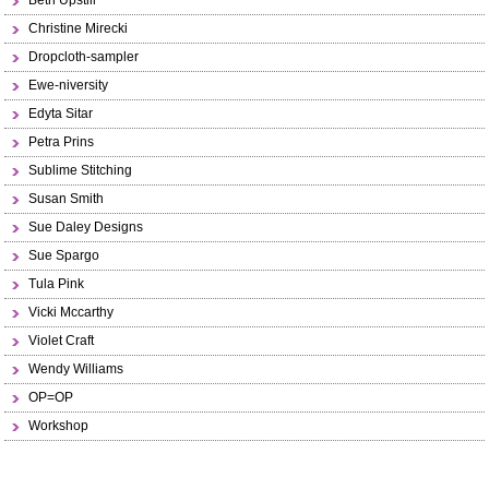
Beth Upstill
Christine Mirecki
Dropcloth-sampler
Ewe-niversity
Edyta Sitar
Petra Prins
Sublime Stitching
Susan Smith
Sue Daley Designs
Sue Spargo
Tula Pink
Vicki Mccarthy
Violet Craft
Wendy Williams
OP=OP
Workshop