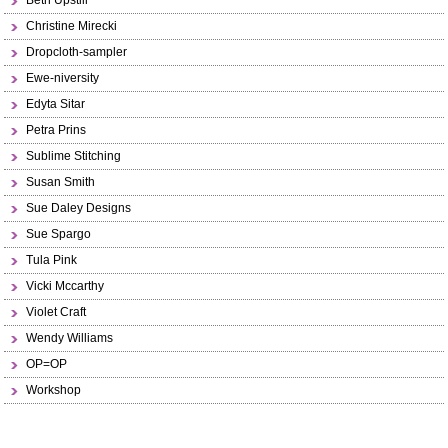
Beth Upstill
Christine Mirecki
Dropcloth-sampler
Ewe-niversity
Edyta Sitar
Petra Prins
Sublime Stitching
Susan Smith
Sue Daley Designs
Sue Spargo
Tula Pink
Vicki Mccarthy
Violet Craft
Wendy Williams
OP=OP
Workshop