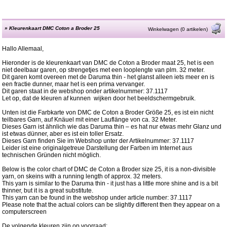
»
Kleurenkaart DMC Coton a Broder 25
Winkelwagen (0 artikelen)
Hallo Allemaal,
Hieronder is de kleurenkaart van DMC de Coton a Broder maat 25, het is een
niet deelbaar garen, op strengetjes met een looplengte van plm. 32 meter.
Dit garen komt overeen met de Daruma thin - het glanst alleen iets meer en is
een fractie dunner, maar het is een prima vervanger.
Dit garen staat in de webshop onder artikelnummer: 37.1117
Let op, dat de kleuren af kunnen wijken door het beeldschermgebruik.
Unten ist die Farbkarte von DMC de Coton a Broder Größe 25, es ist ein nicht
teilbares Garn, auf Knäuel mit einer Lauflänge von ca. 32 Meter.
Dieses Garn ist ähnlich wie das Daruma thin – es hat nur etwas mehr Glanz und
ist etwas dünner, aber es ist ein toller Ersatz.
Dieses Garn finden Sie im Webshop unter der Artikelnummer: 37.1117
Leider ist eine originalgetreue Darstellung der Farben im Internet aus
technischen Gründen nicht möglich.
Below is the color chart of DMC de Coton a Broder size 25, it is a non-divisible
yarn, on skeins with a running length of approx. 32 meters.
This yarn is similar to the Daruma thin - it just has a little more shine and is a bit
thinner, but it is a great substitute.
This yarn can be found in the webshop under article number: 37.1117
Please note that the actual colors can be slightly different then they appear on a
computerscreen
De volgende kleuren zijn op voorraad: