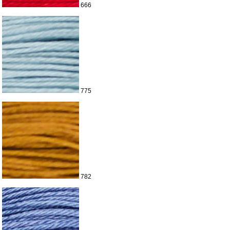
666
775
782