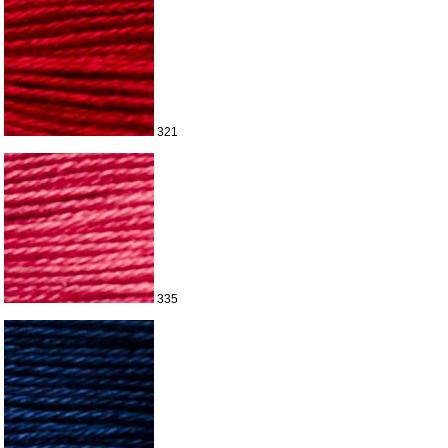
321
335