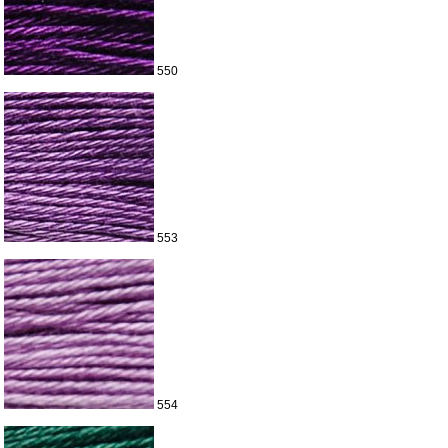
550
553
554