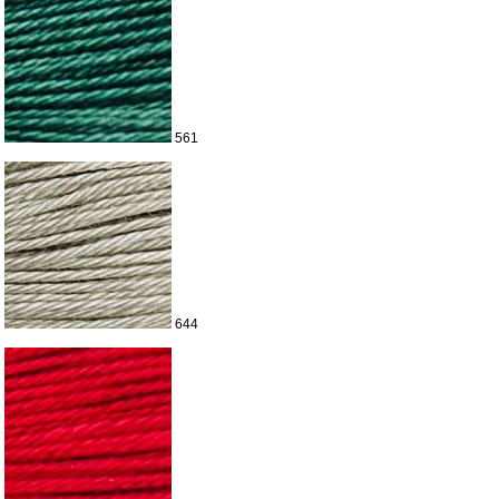
561
644