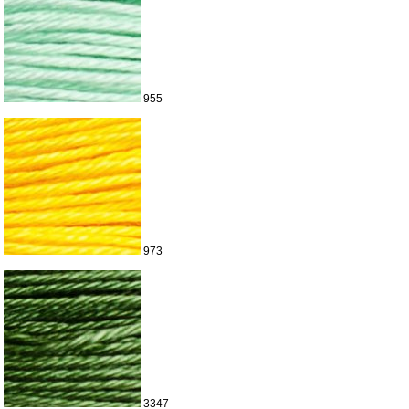
955
973
3347