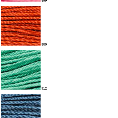
899
900
912