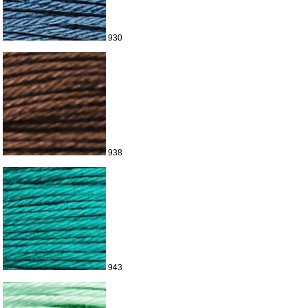
930
938
943