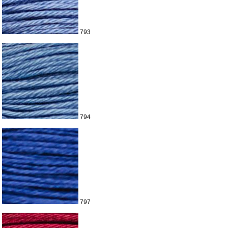
793
794
797