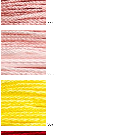
224
225
307