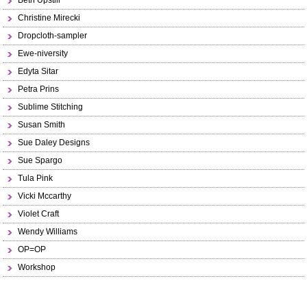
Beth Upstill
Christine Mirecki
Dropcloth-sampler
Ewe-niversity
Edyta Sitar
Petra Prins
Sublime Stitching
Susan Smith
Sue Daley Designs
Sue Spargo
Tula Pink
Vicki Mccarthy
Violet Craft
Wendy Williams
OP=OP
Workshop