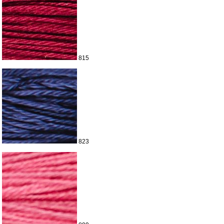
815
823