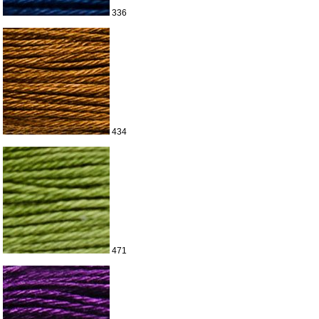
336
434
471