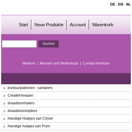
DE
-
EN
-
NL
Start
Neue Produkte
Account
Warenkorb
Welkom
Messen und Workshops
Contact-formular
borduurpatronen - samplers
Creatief knopen
draaddoorhalers
draaddoorsnijders
Handige Hulpjes van Clover
Handige hulpjes van Prym