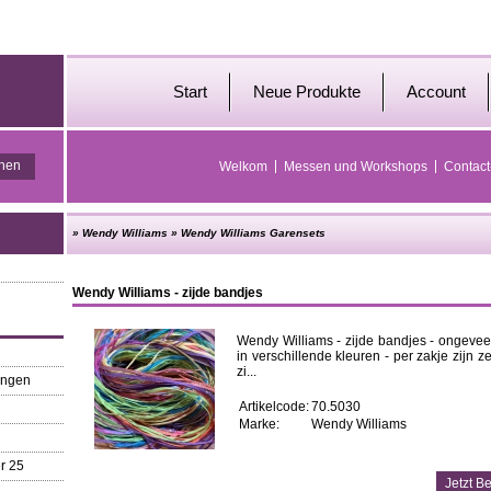
Start
Neue Produkte
Account
Welkom
Messen und Workshops
Contact
»
Wendy Williams
»
Wendy Williams Garensets
Wendy Williams - zijde bandjes
Wendy Williams - zijde bandjes - ongevee
in verschillende kleuren - per zakje zijn z
zi...
ungen
Artikelcode:
70.5030
Marke:
Wendy Williams
r 25