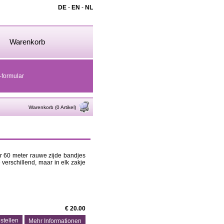
DE
-
EN
-
NL
Warenkorb
-formular
Warenkorb (0 Artikel)
r 60 meter rauwe zijde bandjes
e verschillend, maar in elk zakje
€ 20.00
Mehr Informationen