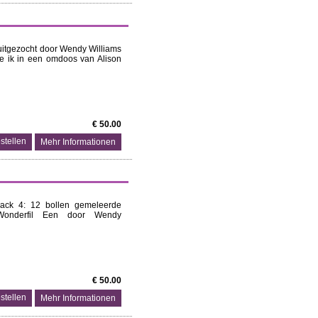
uitgezocht door Wendy Williams
die ik in een omdoos van Alison
€ 50.00
Mehr Informationen
ack 4: 12 bollen gemeleerde
 Wonderfil Een door Wendy
€ 50.00
Mehr Informationen