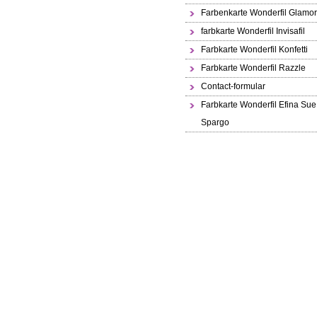
Farbenkarte Wonderfil Glamo
farbkarte Wonderfil Invisafil
Farbkarte Wonderfil Konfetti
Farbkarte Wonderfil Razzle
Contact-formular
Farbkarte Wonderfil Efina Sue
Spargo