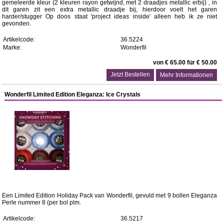
gemeleerde kleur (2 kleuren rayon getwijnd, met 2 draadjes metallic erbij) , in
dit garen zit een extra metallic draadje bij, hierdoor voelt het garen
harder/stugger Op doos staat 'project ideas inside' alleen heb ik ze niet
gevonden.
Artikelcode:
36.5224
Marke:
Wonderfil
von € 65.00 für € 50.00
Mehr Informationen
Wonderfil Limited Edition Eleganza: Ice Crystals
Een Limited Edition Holiday Pack van Wonderfil, gevuld met 9 bollen Eleganza
Perle nummer 8 (per bol plm.
Artikelcode:
36.5217