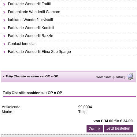
Farbkarte Wonderfil Fruitti
Farbenkarte Wonderfil Glamore
farbkarte Wonderfil Invisafil
Farbkarte Wonderfil Konfetti
Farbkarte Wonderfil Razzle
Contact-formular
Farbkarte Wonderfil Efina Sue Spargo
»
Tulip Chenille naalden set OP = OP
Warenkorb (0 Artikel)
Tulip Chenille naalden set OP = OP
Artikelcode:
99.0004
Marke:
Tulip
von € 34.00 für € 24.00
Zurück