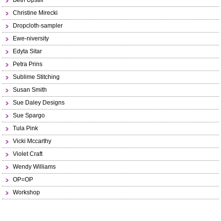
Beth Upstill
Christine Mirecki
Dropcloth-sampler
Ewe-niversity
Edyta Sitar
Petra Prins
Sublime Stitching
Susan Smith
Sue Daley Designs
Sue Spargo
Tula Pink
Vicki Mccarthy
Violet Craft
Wendy Williams
OP=OP
Workshop