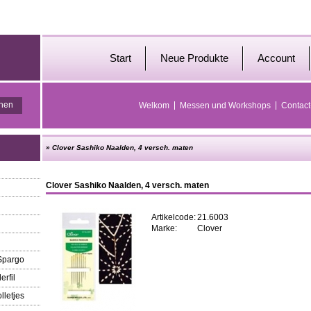
Start
Neue Produkte
Account
Welkom
Messen und Workshops
Contact
»
Clover Sashiko Naalden, 4 versch. maten
Clover Sashiko Naalden, 4 versch. maten
Artikelcode:
21.6003
Marke:
Clover
 Spargo
erfil
lletjes