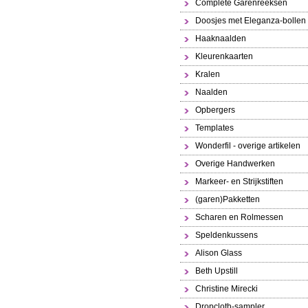
Complete Garenreeksen
Doosjes met Eleganza-bollen
Haaknaalden
Kleurenkaarten
Kralen
Naalden
Opbergers
Templates
Wonderfil - overige artikelen
Overige Handwerken
Markeer- en Strijkstiften
(garen)Pakketten
Scharen en Rolmessen
Speldenkussens
Alison Glass
Beth Upstill
Christine Mirecki
Dropcloth-sampler