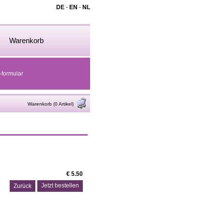
DE
-
EN
-
NL
Warenkorb
-formular
Warenkorb (0 Artikel)
€ 5.50
Zurück