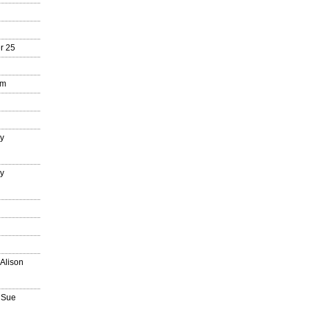
r 25
mm
ry
ry
n
 Alison
 Sue