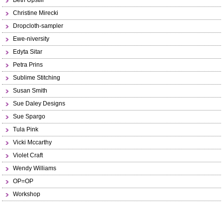
Beth Upstill
Christine Mirecki
Dropcloth-sampler
Ewe-niversity
Edyta Sitar
Petra Prins
Sublime Stitching
Susan Smith
Sue Daley Designs
Sue Spargo
Tula Pink
Vicki Mccarthy
Violet Craft
Wendy Williams
OP=OP
Workshop