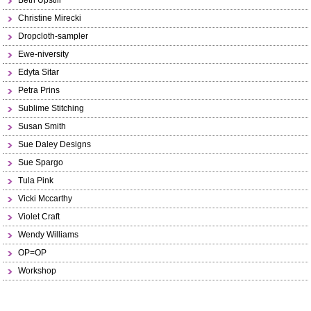
Beth Upstill
Christine Mirecki
Dropcloth-sampler
Ewe-niversity
Edyta Sitar
Petra Prins
Sublime Stitching
Susan Smith
Sue Daley Designs
Sue Spargo
Tula Pink
Vicki Mccarthy
Violet Craft
Wendy Williams
OP=OP
Workshop