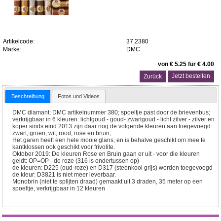
Artikelcode:
37.2380
Marke:
DMC
von € 5.25 für € 4.00
Zurück
Beschreibung
Fotos und Videos
DMC diamant; DMC artikelnummer 380; spoeltje past door de brievenbus;
verkrijgbaar in 6 kleuren: lichtgoud - goud- zwartgoud - licht zilver - zilver en
koper sinds eind 2013 zijn daar nog de volgende kleuren aan toegevoegd:
zwart, groen, wit, rood, rose en bruin;
Het garen heeft een hele mooie glans, en is behalve geschikt om mee te
kantklossen ook geschikt voor frivolite.
Oktober 2019: De kleuren Rose en Bruin gaan er uit - voor die kleuren
geldt: OP=OP - de roze (316 is ondertussen op)
de kleuren: D225 (oud-roze) en D317 (steenkool grijs) worden toegevoegd
de kleur: D3821 is niet meer leverbaar.
Monobrin (niet te splijten draad) gemaakt uit 3 draden, 35 meter op een
spoeltje, verkrijgbaar in 12 kleuren