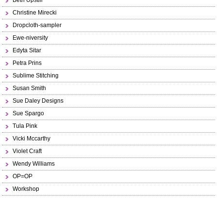
Beth Upstill
Christine Mirecki
Dropcloth-sampler
Ewe-niversity
Edyta Sitar
Petra Prins
Sublime Stitching
Susan Smith
Sue Daley Designs
Sue Spargo
Tula Pink
Vicki Mccarthy
Violet Craft
Wendy Williams
OP=OP
Workshop