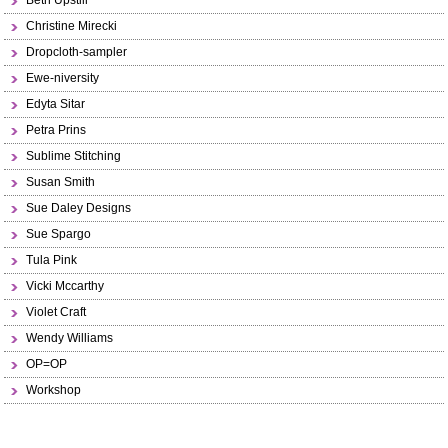
Beth Upstill
Christine Mirecki
Dropcloth-sampler
Ewe-niversity
Edyta Sitar
Petra Prins
Sublime Stitching
Susan Smith
Sue Daley Designs
Sue Spargo
Tula Pink
Vicki Mccarthy
Violet Craft
Wendy Williams
OP=OP
Workshop