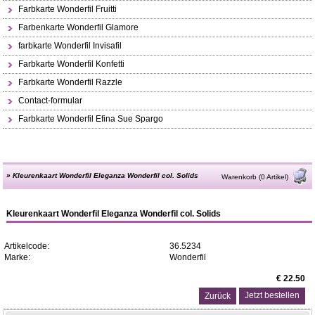
Farbkarte Wonderfil Fruitti
Farbenkarte Wonderfil Glamore
farbkarte Wonderfil Invisafil
Farbkarte Wonderfil Konfetti
Farbkarte Wonderfil Razzle
Contact-formular
Farbkarte Wonderfil Efina Sue Spargo
»
Kleurenkaart Wonderfil Eleganza Wonderfil col. Solids
Warenkorb (0 Artikel)
Kleurenkaart Wonderfil Eleganza Wonderfil col. Solids
Artikelcode:
36.5234
Marke:
Wonderfil
€ 22.50
Zurück