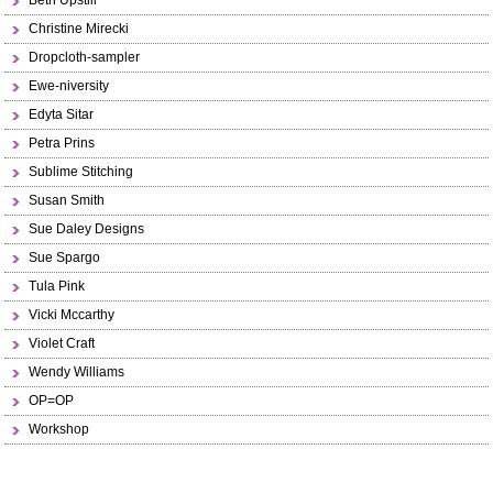
Beth Upstill
Christine Mirecki
Dropcloth-sampler
Ewe-niversity
Edyta Sitar
Petra Prins
Sublime Stitching
Susan Smith
Sue Daley Designs
Sue Spargo
Tula Pink
Vicki Mccarthy
Violet Craft
Wendy Williams
OP=OP
Workshop