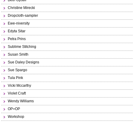
Beth Upstill
Christine Mirecki
Dropcloth-sampler
Ewe-niversity
Edyta Sitar
Petra Prins
Sublime Stitching
Susan Smith
Sue Daley Designs
Sue Spargo
Tula Pink
Vicki Mccarthy
Violet Craft
Wendy Williams
OP=OP
Workshop