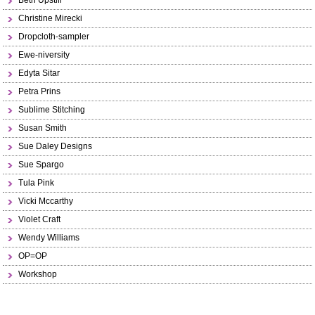
Beth Upstill
Christine Mirecki
Dropcloth-sampler
Ewe-niversity
Edyta Sitar
Petra Prins
Sublime Stitching
Susan Smith
Sue Daley Designs
Sue Spargo
Tula Pink
Vicki Mccarthy
Violet Craft
Wendy Williams
OP=OP
Workshop