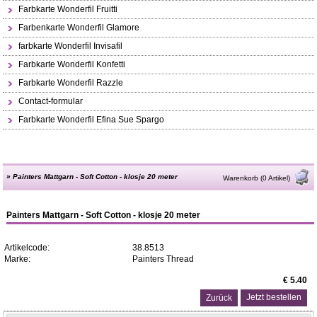
Farbkarte Wonderfil Fruitti
Farbenkarte Wonderfil Glamore
farbkarte Wonderfil Invisafil
Farbkarte Wonderfil Konfetti
Farbkarte Wonderfil Razzle
Contact-formular
Farbkarte Wonderfil Efina Sue Spargo
»
Painters Mattgarn - Soft Cotton - klosje 20 meter
Warenkorb (0 Artikel)
Painters Mattgarn - Soft Cotton - klosje 20 meter
Artikelcode:
38.8513
Marke:
Painters Thread
€ 5.40
Zurück