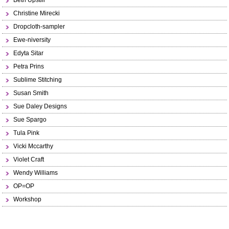
Beth Upstill
Christine Mirecki
Dropcloth-sampler
Ewe-niversity
Edyta Sitar
Petra Prins
Sublime Stitching
Susan Smith
Sue Daley Designs
Sue Spargo
Tula Pink
Vicki Mccarthy
Violet Craft
Wendy Williams
OP=OP
Workshop