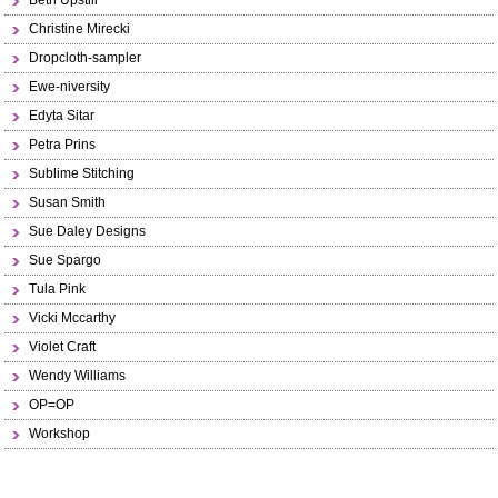
Beth Upstill
Christine Mirecki
Dropcloth-sampler
Ewe-niversity
Edyta Sitar
Petra Prins
Sublime Stitching
Susan Smith
Sue Daley Designs
Sue Spargo
Tula Pink
Vicki Mccarthy
Violet Craft
Wendy Williams
OP=OP
Workshop