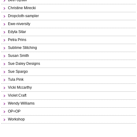
Beth Upstill
Christine Mirecki
Dropcloth-sampler
Ewe-niversity
Edyta Sitar
Petra Prins
Sublime Stitching
Susan Smith
Sue Daley Designs
Sue Spargo
Tula Pink
Vicki Mccarthy
Violet Craft
Wendy Williams
OP=OP
Workshop