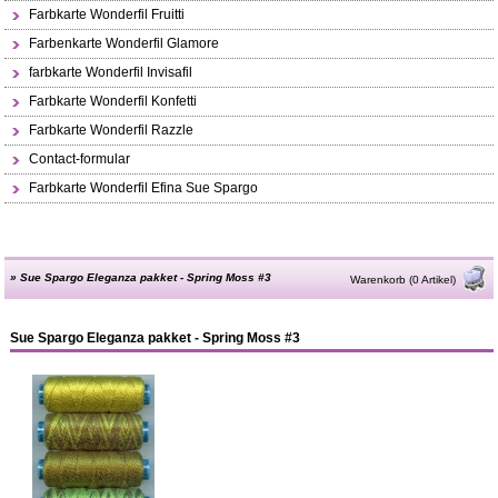
Farbkarte Wonderfil Fruitti
Farbenkarte Wonderfil Glamore
farbkarte Wonderfil Invisafil
Farbkarte Wonderfil Konfetti
Farbkarte Wonderfil Razzle
Contact-formular
Farbkarte Wonderfil Efina Sue Spargo
»
Sue Spargo Eleganza pakket - Spring Moss #3
Warenkorb (0 Artikel)
Sue Spargo Eleganza pakket - Spring Moss #3