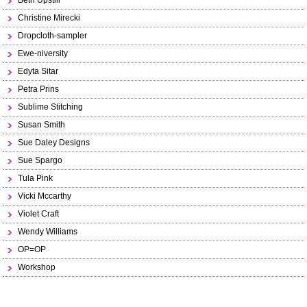
Beth Upstill
Christine Mirecki
Dropcloth-sampler
Ewe-niversity
Edyta Sitar
Petra Prins
Sublime Stitching
Susan Smith
Sue Daley Designs
Sue Spargo
Tula Pink
Vicki Mccarthy
Violet Craft
Wendy Williams
OP=OP
Workshop