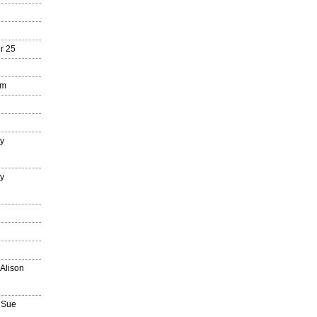
r 25
mm
ry
ry
n
 Alison
 Sue