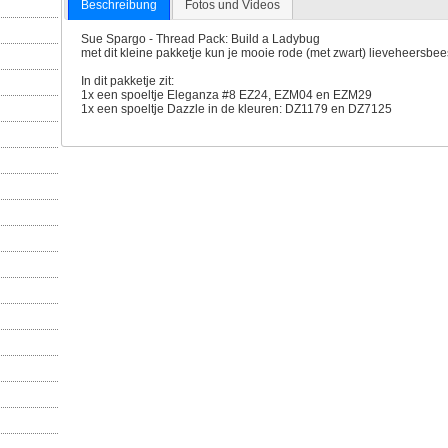
Beschreibung
Fotos und Videos
Sue Spargo - Thread Pack: Build a Ladybug
met dit kleine pakketje kun je mooie rode (met zwart) lieveheersbe
In dit pakketje zit:
1x een spoeltje Eleganza #8 EZ24, EZM04 en EZM29
1x een spoeltje Dazzle in de kleuren: DZ1179 en DZ7125