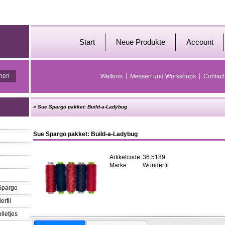
Start
Neue Produkte
Account
Welkom
Messen und Workshops
Contact
»
Sue Spargo pakket: Build-a-Ladybug
Sue Spargo pakket: Build-a-Ladybug
Artikelcode:
36.5189
Marke:
Wonderfil
 Spargo
erfil
lletjes