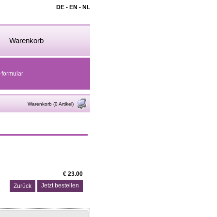
DE
-
EN
-
NL
Warenkorb
-formular
Warenkorb (0 Artikel)
€ 23.00
Zurück