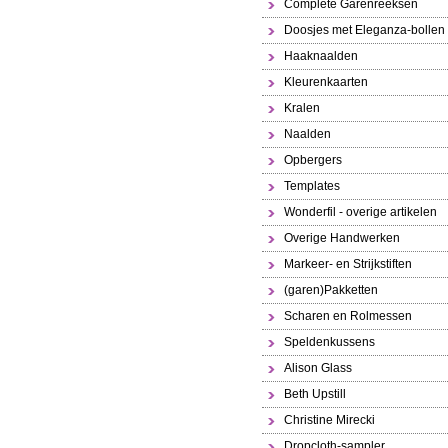
Complete Garenreeksen
Doosjes met Eleganza-bollen
Haaknaalden
Kleurenkaarten
Kralen
Naalden
Opbergers
Templates
Wonderfil - overige artikelen
Overige Handwerken
Markeer- en Strijkstiften
(garen)Pakketten
Scharen en Rolmessen
Speldenkussens
Alison Glass
Beth Upstill
Christine Mirecki
Dropcloth-sampler