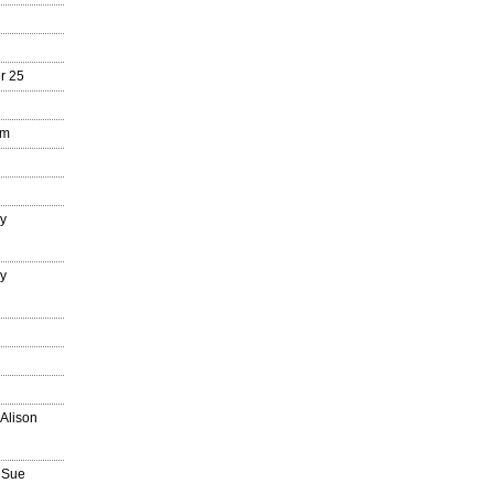
r 25
mm
ry
ry
n
 Alison
 Sue