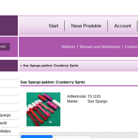
Start
Neue Produkte
Account
Welkom
Messen und Workshops
Contact
»
Sue Spargo pakket: Cranberry Spritz
Sue Spargo pakket: Cranberry Spritz
Artikelcode:
70.1181
Marke:
Sue Spargo
 Spargo
erfil
lletjes