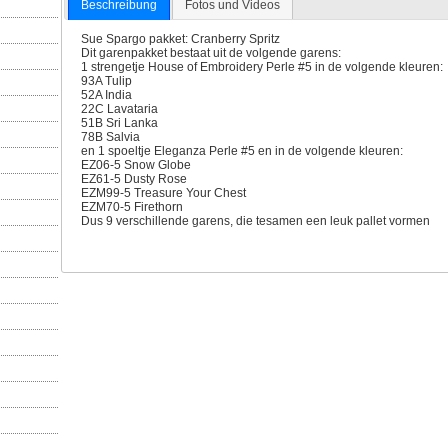
Beschreibung
Fotos und Videos
Sue Spargo pakket: Cranberry Spritz
Dit garenpakket bestaat uit de volgende garens:
1 strengetje House of Embroidery Perle #5 in de volgende kleuren:
93A Tulip
52A India
22C Lavataria
51B Sri Lanka
78B Salvia
en 1 spoeltje Eleganza Perle #5 en in de volgende kleuren:
EZ06-5 Snow Globe
EZ61-5 Dusty Rose
EZM99-5 Treasure Your Chest
EZM70-5 Firethorn
Dus 9 verschillende garens, die tesamen een leuk pallet vormen