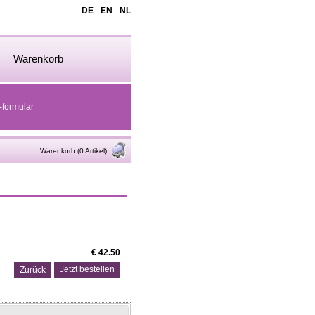
DE
-
EN
-
NL
Warenkorb
-formular
Warenkorb (0 Artikel)
€ 42.50
Zurück