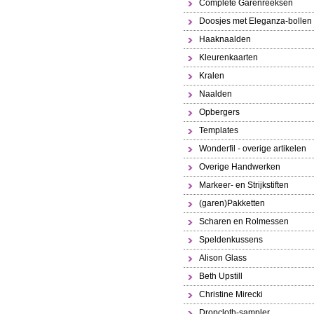
Complete Garenreeksen
Doosjes met Eleganza-bollen
Haaknaalden
Kleurenkaarten
Kralen
Naalden
Opbergers
Templates
Wonderfil - overige artikelen
Overige Handwerken
Markeer- en Strijkstiften
(garen)Pakketten
Scharen en Rolmessen
Speldenkussens
Alison Glass
Beth Upstill
Christine Mirecki
Dropcloth-sampler