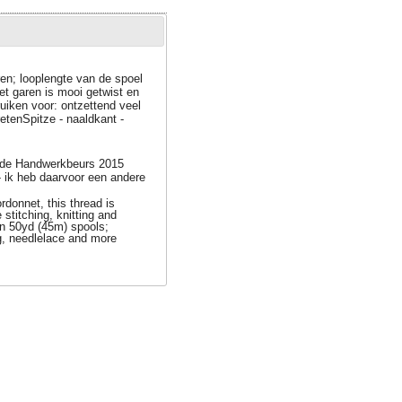
ren; looplengte van de spoel
et garen is mooi getwist en
bruiken voor: ontzettend veel
etenSpitze - naaldkant -
f de Handwerkbeurs 2015
 ik heb daarvoor een andere
donnet, this thread is
stitching, knitting and
 in 50yd (45m) spools;
ng, needlelace and more