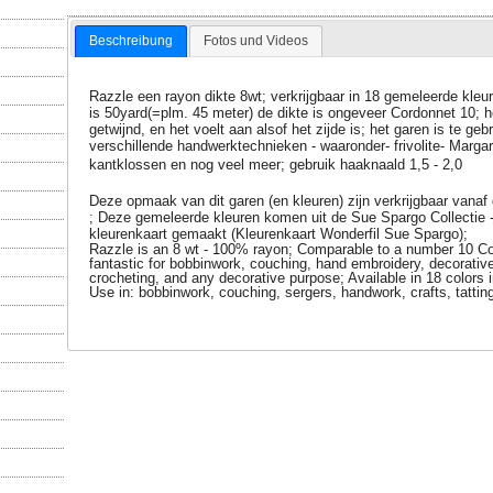
Beschreibung
Fotos und Videos
Razzle een rayon dikte 8wt; verkrijgbaar in 18 gemeleerde kleu
is 50yard(=plm. 45 meter) de dikte is ongeveer Cordonnet 10; h
getwijnd, en het voelt aan alsof het zijde is; het garen is te ge
verschillende handwerktechnieken - waaronder- frivolite- Margar
kantklossen en nog veel meer;
gebruik haaknaald 1,5 - 2,0
Deze opmaak van dit garen (en kleuren) zijn verkrijgbaar vana
;
Deze gemeleerde kleuren komen uit de Sue Spargo Collectie -
kleurenkaart gemaakt (Kleurenkaart Wonderfil Sue Spargo);
Razzle is an 8 wt - 100% rayon; Comparable to a number 10 Cor
fantastic for bobbinwork, couching, hand embroidery, decorative 
crocheting, and any decorative purpose; Available in 18 colors
Use in: bobbinwork, couching, sergers, handwork, crafts, tatti