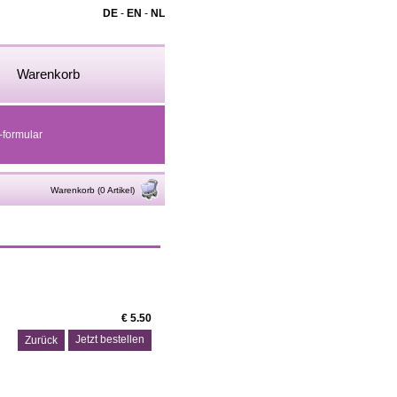
DE
-
EN
-
NL
Warenkorb
-formular
Warenkorb (0 Artikel)
€ 5.50
Zurück