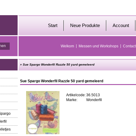
Start
Neue Produkte
Account
Welkom
Messen und Workshops
Contact
»
Sue Spargo Wonderfil Razzle 50 yard gemeleerd
Sue Spargo Wonderfil Razzle 50 yard gemeleerd
Artikelcode:
36.5013
Marke:
Wonderfil
 Spargo
erfil
lletjes