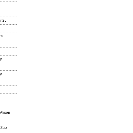
r 25
mm
ry
ry
n
 Alison
 Sue