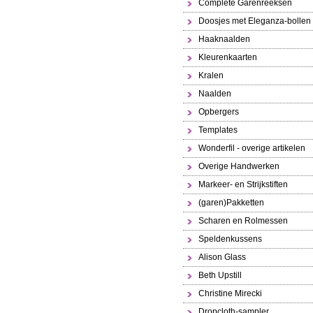
Complete Garenreeksen
Doosjes met Eleganza-bollen
Haaknaalden
Kleurenkaarten
Kralen
Naalden
Opbergers
Templates
Wonderfil - overige artikelen
Overige Handwerken
Markeer- en Strijkstiften
(garen)Pakketten
Scharen en Rolmessen
Speldenkussens
Alison Glass
Beth Upstill
Christine Mirecki
Dropcloth-sampler