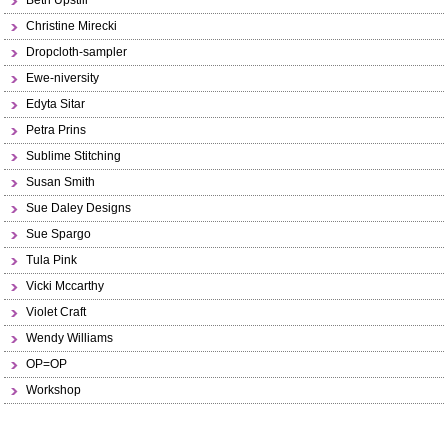
Beth Upstill
Christine Mirecki
Dropcloth-sampler
Ewe-niversity
Edyta Sitar
Petra Prins
Sublime Stitching
Susan Smith
Sue Daley Designs
Sue Spargo
Tula Pink
Vicki Mccarthy
Violet Craft
Wendy Williams
OP=OP
Workshop