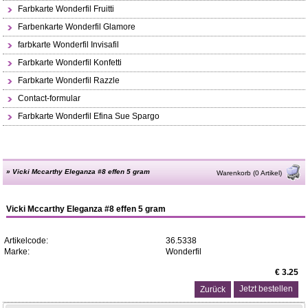
Farbkarte Wonderfil Fruitti
Farbenkarte Wonderfil Glamore
farbkarte Wonderfil Invisafil
Farbkarte Wonderfil Konfetti
Farbkarte Wonderfil Razzle
Contact-formular
Farbkarte Wonderfil Efina Sue Spargo
»
Vicki Mccarthy Eleganza #8 effen 5 gram
Warenkorb (0 Artikel)
Vicki Mccarthy Eleganza #8 effen 5 gram
Artikelcode:
36.5338
Marke:
Wonderfil
€ 3.25
Zurück