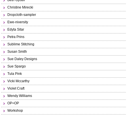
Beth Upstill
Christine Mirecki
Dropcloth-sampler
Ewe-niversity
Edyta Sitar
Petra Prins
Sublime Stitching
Susan Smith
Sue Daley Designs
Sue Spargo
Tula Pink
Vicki Mccarthy
Violet Craft
Wendy Williams
OP=OP
Workshop