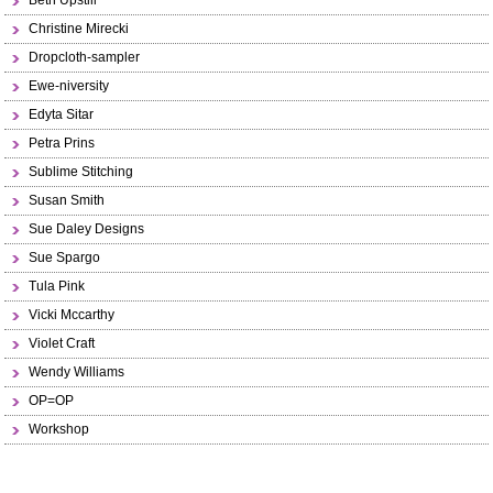
Beth Upstill
Christine Mirecki
Dropcloth-sampler
Ewe-niversity
Edyta Sitar
Petra Prins
Sublime Stitching
Susan Smith
Sue Daley Designs
Sue Spargo
Tula Pink
Vicki Mccarthy
Violet Craft
Wendy Williams
OP=OP
Workshop