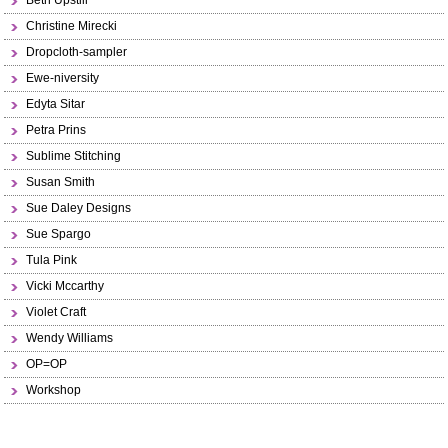
Beth Upstill
Christine Mirecki
Dropcloth-sampler
Ewe-niversity
Edyta Sitar
Petra Prins
Sublime Stitching
Susan Smith
Sue Daley Designs
Sue Spargo
Tula Pink
Vicki Mccarthy
Violet Craft
Wendy Williams
OP=OP
Workshop