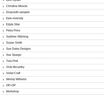
Beth Upstill
Christine Mirecki
Dropcloth-sampler
Ewe-niversity
Edyta Sitar
Petra Prins
Sublime Stitching
Susan Smith
Sue Daley Designs
Sue Spargo
Tula Pink
Vicki Mccarthy
Violet Craft
Wendy Williams
OP=OP
Workshop