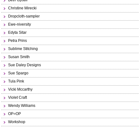
Beth Upstill
Christine Mirecki
Dropcloth-sampler
Ewe-niversity
Edyta Sitar
Petra Prins
Sublime Stitching
Susan Smith
Sue Daley Designs
Sue Spargo
Tula Pink
Vicki Mccarthy
Violet Craft
Wendy Williams
OP=OP
Workshop