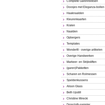
Complete Garenreeksen
Doosjes met Eleganza-bollen
Haaknaalden
Kleurenkaarten
Kralen
Naalden
Opbergers
Templates
Wonderfil - overige artikelen
Overige Handwerken
Markeer- en Strijkstiften
(garen)Pakketten
Scharen en Rolmessen
Speldenkussens
Alison Glass
Beth Upstill
Christine Mirecki
Dropcloth-sampler