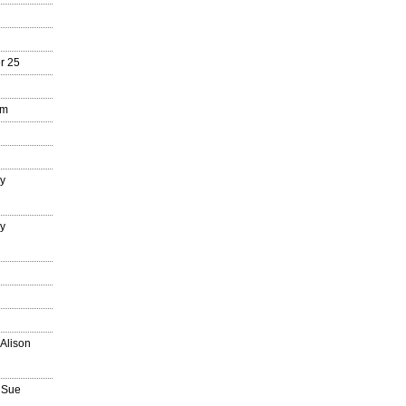
r 25
mm
ry
ry
n
 Alison
 Sue