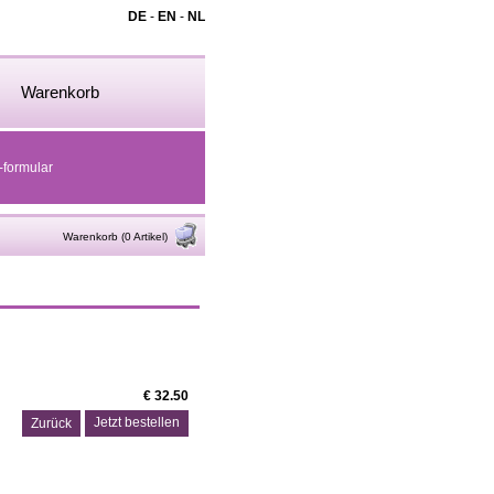
DE
-
EN
-
NL
Warenkorb
-formular
Warenkorb (0 Artikel)
€ 32.50
Zurück