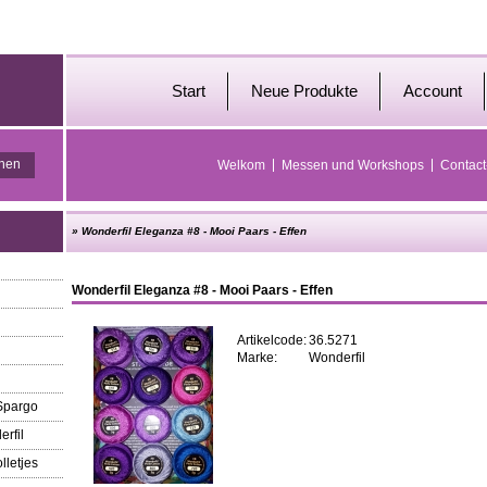
Start
Neue Produkte
Account
Welkom
Messen und Workshops
Contact
»
Wonderfil Eleganza #8 - Mooi Paars - Effen
Wonderfil Eleganza #8 - Mooi Paars - Effen
Artikelcode:
36.5271
Marke:
Wonderfil
 Spargo
erfil
lletjes