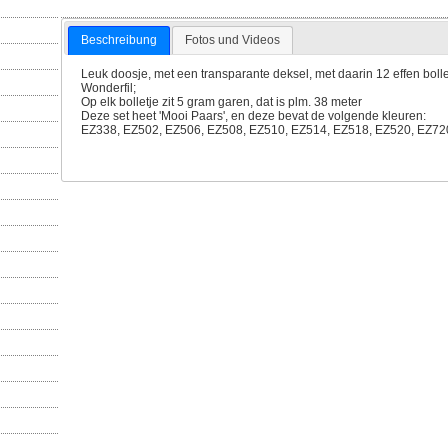
Beschreibung
Fotos und Videos
Leuk doosje, met een transparante deksel, met daarin 12 effen boll
Wonderfil;
Op elk bolletje zit 5 gram garen, dat is plm. 38 meter
Deze set heet 'Mooi Paars', en deze bevat de volgende kleuren:
EZ338, EZ502, EZ506, EZ508, EZ510, EZ514, EZ518, EZ520, EZ72