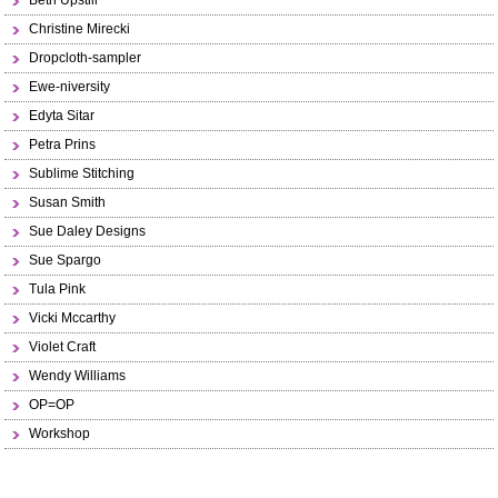
Beth Upstill
Christine Mirecki
Dropcloth-sampler
Ewe-niversity
Edyta Sitar
Petra Prins
Sublime Stitching
Susan Smith
Sue Daley Designs
Sue Spargo
Tula Pink
Vicki Mccarthy
Violet Craft
Wendy Williams
OP=OP
Workshop