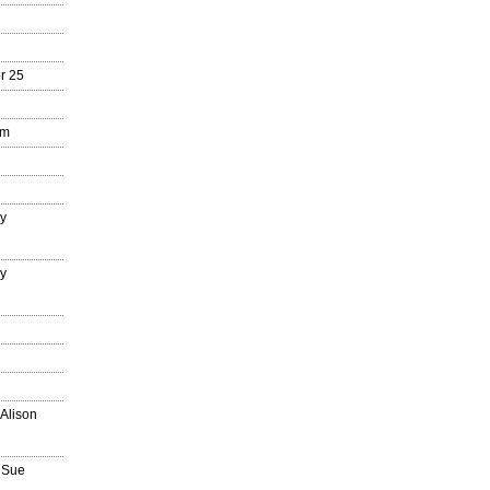
r 25
mm
ry
ry
n
 Alison
 Sue