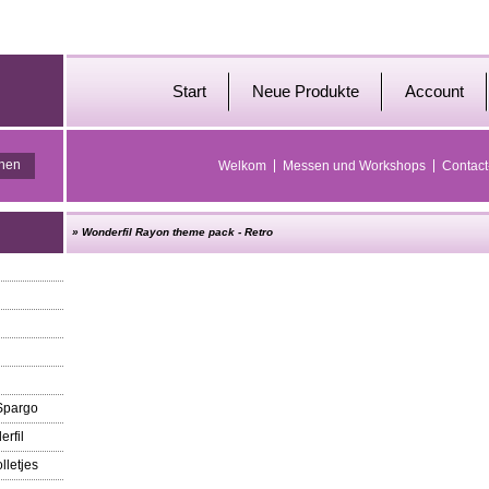
Start
Neue Produkte
Account
Welkom
Messen und Workshops
Contact
»
Wonderfil Rayon theme pack - Retro
 Spargo
erfil
lletjes