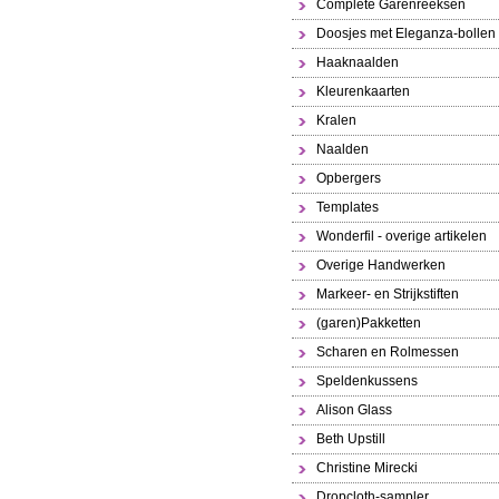
Complete Garenreeksen
Doosjes met Eleganza-bollen
Haaknaalden
Kleurenkaarten
Kralen
Naalden
Opbergers
Templates
Wonderfil - overige artikelen
Overige Handwerken
Markeer- en Strijkstiften
(garen)Pakketten
Scharen en Rolmessen
Speldenkussens
Alison Glass
Beth Upstill
Christine Mirecki
Dropcloth-sampler