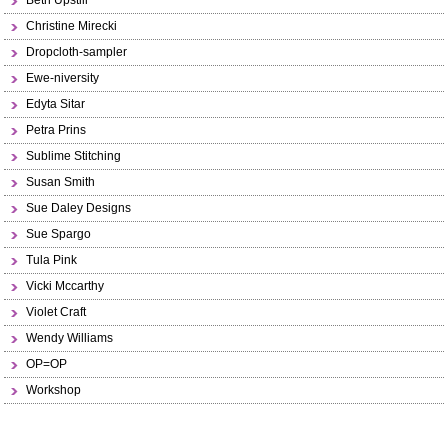
Beth Upstill
Christine Mirecki
Dropcloth-sampler
Ewe-niversity
Edyta Sitar
Petra Prins
Sublime Stitching
Susan Smith
Sue Daley Designs
Sue Spargo
Tula Pink
Vicki Mccarthy
Violet Craft
Wendy Williams
OP=OP
Workshop