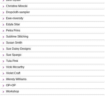
Beth Upstill
Christine Mirecki
Dropcloth-sampler
Ewe-niversity
Edyta Sitar
Petra Prins
Sublime Stitching
Susan Smith
Sue Daley Designs
Sue Spargo
Tula Pink
Vicki Mccarthy
Violet Craft
Wendy Williams
OP=OP
Workshop