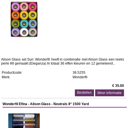
Alison Glass set Sun: Wonderfil heeft in combinatie met Alison Glass een reeks
perle #8 gemaakt (Eleganza) In totaal 36 effen kleuren en 12 gemeleerd...
Productcode:
36.5255
Merk:
Wonderfil
€ 35.00
Meer informatie
Wonderfil Efina - Alison Glass - Neutrals 8* 1500 Yard