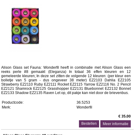
Alison Glass set Fauna: Wonderfil heeft in combinatie met Alison Glass een
reeks perle #8 gemaakt (Eleganza) In totaal 36 effen kleuren en 12
gemeleerde kleuren; In deze set zitten de volgende 12 kleuren: (per kleur een
bolletje van 5 gram - dus ongeveer 38 meter) EZ2103 Dahlia EZ2105
Strawberry EZ2110 Ruby EZ2111 Rocket EZ2115 Yarrow EZ2116 No. 2 Pencil
EZ2121 Shamrock EZ2125 Grasshopper EZ2131 Bluebonnet EZ2132 Bonnet
EZ2133 Shadow EZ2135 Raven Let op, dit pakje kan niet door de brievenbus.
Productcode:
36.5253
Merk:
Wonderfil
€ 35.00
Meer informatie