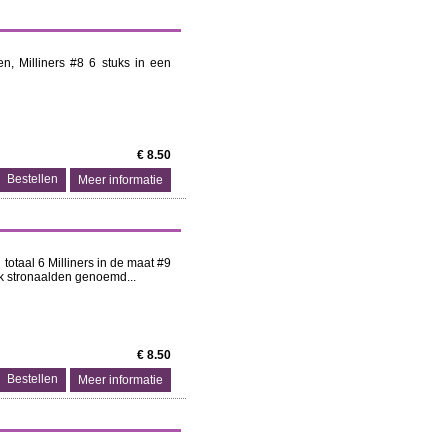
n, Milliners #8 6 stuks in een
€ 8.50
Meer informatie
totaal 6 Milliners in de maat #9
ok stronaalden genoemd...
€ 8.50
Meer informatie