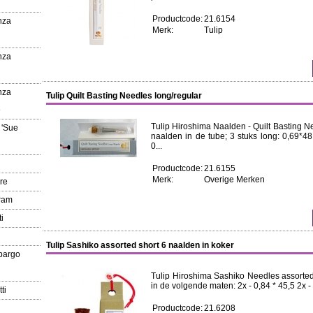
Productcode:
21.6154
nza
Merk:
Tulip
nza
nza
Tulip Quilt Basting Needles long/regular
e
Tulip Hiroshima Naalden - Quilt Basting Ne
 'Sue
naalden in de tube; 3 stuks long: 0,69*48,
0...
Productcode:
21.6155
Merk:
Overige Merken
re
gram
i
Tulip Sashiko assorted short 6 naalden in koker
pargo
Tulip Hiroshima Sashiko Needles assorted
in de volgende maten: 2x - 0,84 * 45,5 2x - 
ti
Productcode:
21.6208