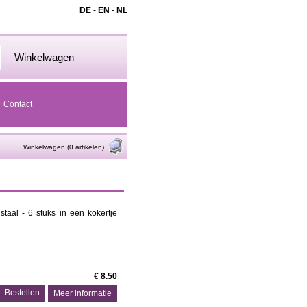
DE
-
EN
-
NL
Winkelwagen
Contact
Winkelwagen (0 artikelen)
staal - 6 stuks in een kokertje
€ 8.50
Meer informatie