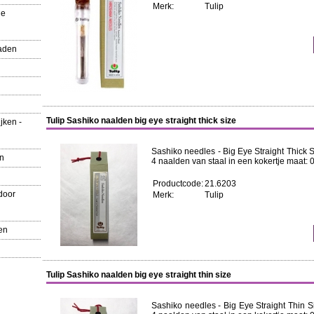
Merk:
Tulip
ue
aden
Tulip Sashiko naalden big eye straight thick size
jken -
Sashiko needles - Big Eye Straight Thick S
en
4 naalden van staal in een kokertje maat: 
Productcode:
21.6203
door
Merk:
Tulip
en
Tulip Sashiko naalden big eye straight thin size
Sashiko needles - Big Eye Straight Thin S