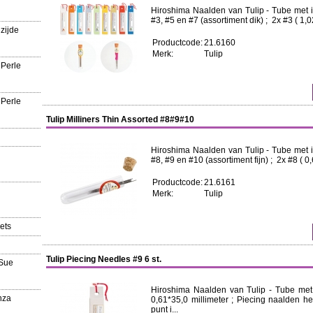
Hiroshima Naalden van Tulip - Tube met in
#3, #5 en #7 (assortiment dik) ; 2x #3 ( 1,0
zijde
Productcode:
21.6160
Merk:
Tulip
 Perle
 Perle
Tulip Milliners Thin Assorted #8#9#10
Hiroshima Naalden van Tulip - Tube met in
#8, #9 en #10 (assortiment fijn) ; 2x #8 ( 0,
Productcode:
21.6161
Merk:
Tulip
ets
Tulip Piecing Needles #9 6 st.
'Sue
Hiroshima Naalden van Tulip - Tube me
nza
0,61*35,0 millimeter ; Piecing naalden 
punt i...