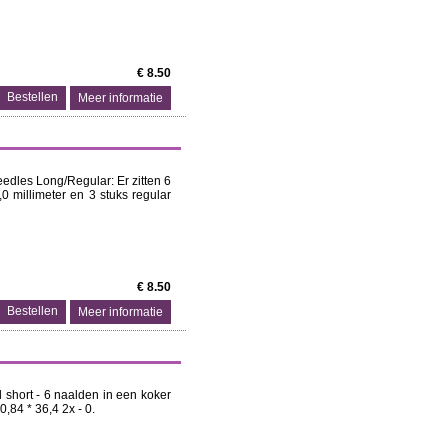
€ 8.50
Meer informatie
edles Long/Regular: Er zitten 6
0 millimeter en 3 stuks regular
€ 8.50
Meer informatie
 short - 6 naalden in een koker
0,84 * 36,4 2x - 0.