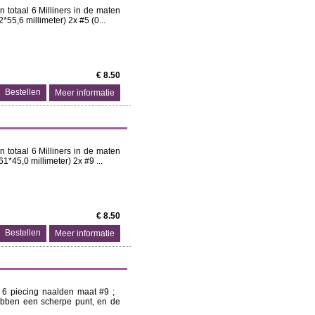
 totaal 6 Milliners in de maten
2*55,6 millimeter) 2x #5 (0...
€ 8.50
Meer informatie
 totaal 6 Milliners in de maten
61*45,0 millimeter) 2x #9 ...
€ 8.50
Meer informatie
t 6 piecing naalden maat #9 ;
hebben een scherpe punt, en de