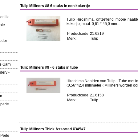
Tulip Milliners #8 6 stuks in een kokertje
enille
Tulip Hiroshima, ontzettend mooie naalde
kokertje; maat: 0,61 * 45,0 mm...
oie
Productcode:
21.6219
Merk:
Tulip
oder
e Garn
Tulip Milliners #9 - 6 stuks in tube
dery -
Hiroshima Naalden van Tulip - Tube met in 
(0,56*42,4 millimeter); Milliners worden o
Productcode:
21.6158
rn
Merk:
Tulip
 perle
Tulip Milliners Thick Assorted #3#5#7
 Perle