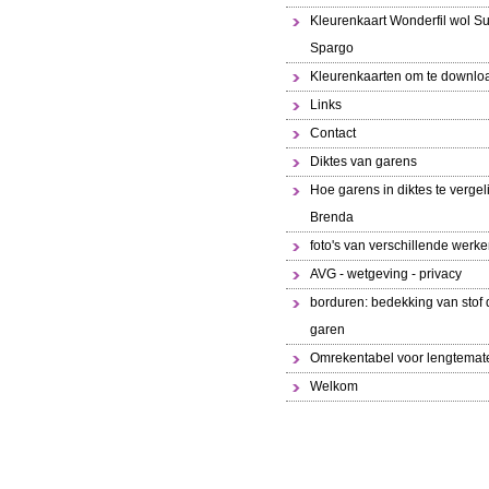
Kleurenkaart Wonderfil wol S
Spargo
Kleurenkaarten om te downlo
Links
Contact
Diktes van garens
Hoe garens in diktes te vergeli
Brenda
foto's van verschillende werk
AVG - wetgeving - privacy
borduren: bedekking van stof 
garen
Omrekentabel voor lengtemat
Welkom