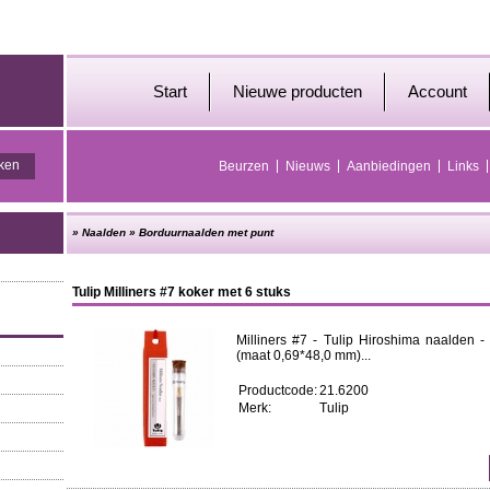
Start
Nieuwe producten
Account
Beurzen
Nieuws
Aanbiedingen
Links
»
Naalden
»
Borduurnaalden met punt
Tulip Milliners #7 koker met 6 stuks
Milliners #7 - Tulip Hiroshima naalden - 
(maat 0,69*48,0 mm)...
Productcode:
21.6200
Merk:
Tulip