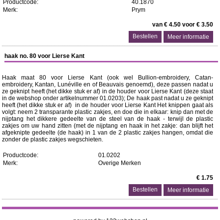
Productcode:
40.1870
Merk:
Prym
van € 4.50 voor € 3.50
Meer informatie
haak no. 80 voor Lierse Kant
Haak maat 80 voor Lierse Kant (ook wel Bullion-embroidery, Catan-
embroidery, Kantan, Lunéville en of Beauvais genoemd), deze passen nadat u
ze geknipt heeft (het dikke stuk er af) in de houder voor Lierse Kant (deze staat
in de webshop onder artikelnummer 01.0203); De haak past nadat u ze geknipt
heeft (het dikke stuk er af) in de houder voor Lierse Kant Het knippen gaat als
volgt: neem 2 transparante plastic zakjes, en doe die in elkaar: knip dan met de
nijptang het dikkere gedeelte van de steel van de haak - terwijl de plastic
zakjes om uw hand zitten (met de nijptang en haak in het zakje: dan blijft het
afgeknipte gedeelte (de haak) in 1 van de 2 plastic zakjes hangen, omdat die
zonder de plastic zakjes wegschieten.
Productcode:
01.0202
Merk:
Overige Merken
€ 1.75
Meer informatie