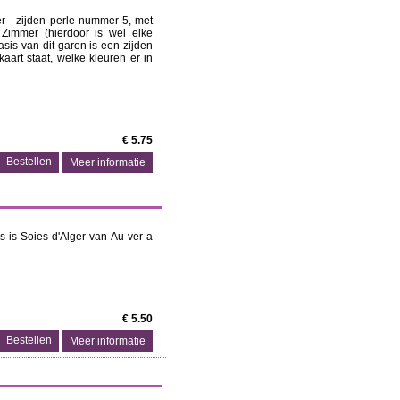
er - zijden perle nummer 5, met
Zimmer (hierdoor is wel elke
asis van dit garen is een zijden
aart staat, welke kleuren er in
€ 5.75
Meer informatie
sis is Soies d'Alger van Au ver a
€ 5.50
Meer informatie