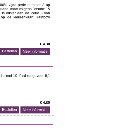
100% zijde perle nummer 8 op
erland; maat volgens Brenda: 15
e is dikker dan de Perle 8 van
 op de kleurenkaart Rainbow
€ 4.30
Meer informatie
rtje met 10 Yard (ongeveer 9,1
€ 4.80
Meer informatie