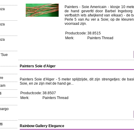
Painters - Soie Americain - klosje 10 met
nza
de hand geverfd door Barbel Ingeborg 
verfbatch iets afwijkend van elkaar) - de b
Perle 5 van Au ver a Soie; op de kleurenk
voorraad zijn.
nza
Productcode:
38.8515
Merk:
Painters Thread
nza
e
 'Sue
Painters Soie d'Alger
re
Painters Soie d'Alger - 5 meter splijtzijde, dit zijn strengetjes: de ba
Soie, en ze zijn met de hand ge...
gram
Productcode:
38.8507
i
Merk:
Painters Thread
pargo
ti
Rainbow Gallery Elegance