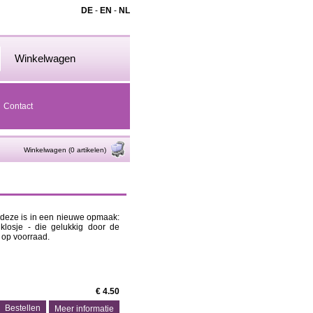
DE
-
EN
-
NL
Winkelwagen
Contact
Winkelwagen (0 artikelen)
 deze is in een nieuwe opmaak:
klosje - die gelukkig door de
 op voorraad.
€ 4.50
Meer informatie