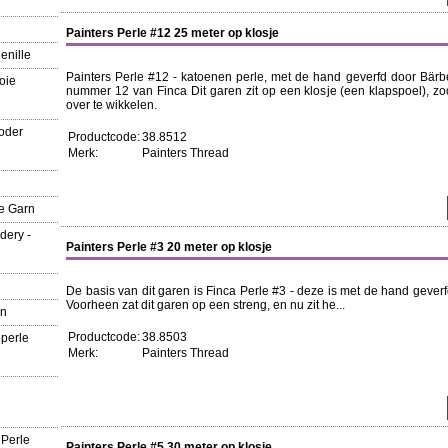
Painters Perle #12 25 meter op klosje
enille
Painters Perle #12 - katoenen perle, met de hand geverfd door Bärbe
oie
nummer 12 van Finca Dit garen zit op een klosje (een klapspoel), zoda
over te wikkelen.
oder
Productcode:
38.8512
Merk:
Painters Thread
e Garn
dery -
Painters Perle #3 20 meter op klosje
De basis van dit garen is Finca Perle #3 - deze is met de hand geve
Voorheen zat dit garen op een streng, en nu zit he...
rn
Productcode:
38.8503
 perle
Merk:
Painters Thread
 Perle
Painters Perle #5 30 meter op klosje