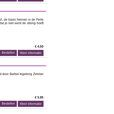
l, de basis hiervan is de Perle
t je niet eerst de streng hoeft
€ 4.50
Meer informatie
rfd door Barbel Ingeborg Zimmer
€ 5.95
Meer informatie