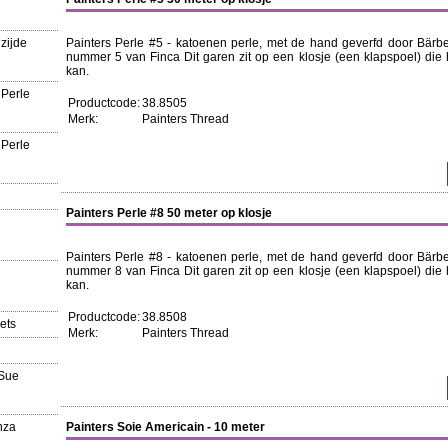
zijde
Painters Perle #5 - katoenen perle, met de hand geverfd door Bärbel
nummer 5 van Finca Dit garen zit op een klosje (een klapspoel) die 
kan.
 Perle
Productcode:
38.8505
Merk:
Painters Thread
 Perle
Painters Perle #8 50 meter op klosje
Painters Perle #8 - katoenen perle, met de hand geverfd door Bärbel
nummer 8 van Finca Dit garen zit op een klosje (een klapspoel) die 
kan.
Productcode:
38.8508
ets
Merk:
Painters Thread
'Sue
nza
Painters Soie Americain - 10 meter