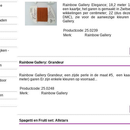
Rainbow Gallery Elegance; 18,2 meter 
ue
een kaartje; het garen is gemaakt in Zwits
wikkelingen per centimeter; 2Z (dus dez
DMC), zie voor de aanwezige kleuren
aden
Gallery.
Productcode:
25.0239
Merk:
Rainbow Gallery
jken -
Rainbow Gallery: Grandeur
en
Rainbow Gallery Grandeur, een zijde perle in de maat #5, een kaa
meter) garen Er zijn enkele kleuren op voorraad...
door
Productcode:
25.0248
Merk:
Rainbow Gallery
en
Spagetti en Fruiti set: Allstars