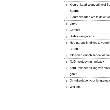
Kleurenkaart Wonderfil wol S
Spargo
Kleurenkaarten om te downlo
Links
Contact
Diktes van garens
Hoe garens in diktes te vergeli
Brenda
foto's van verschillende werk
AVG - wetgeving - privacy
borduren: bedekking van stof 
garen
Omrekentabel voor lengtemat
Welkom