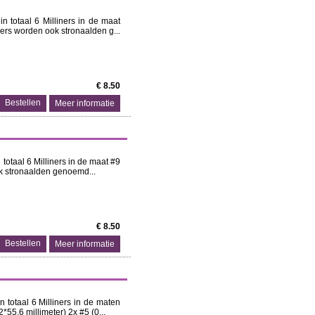
n totaal 6 Milliners in de maat
ners worden ook stronaalden g...
€ 8.50
Meer informatie
totaal 6 Milliners in de maat #9
ok stronaalden genoemd...
€ 8.50
Meer informatie
 totaal 6 Milliners in de maten
2*55,6 millimeter) 2x #5 (0...