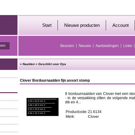
Start
Nieuwe producten
Account
Beurzen
Nieuws
Aanbiedingen
Links
»
Naalden
»
Geschikt voor Oya
Clover Borduurnaalden fijn assort stomp
8 borduurnaalden van Clover met een st
- in de verpakking zitten de volgende mat
dik en 4...
Productcode:
21.6134
Merk:
Clover