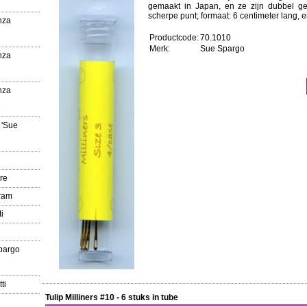
gemaakt in Japan, en ze zijn dubbel gep
scherpe punt; formaat: 6 centimeter lang, e
nza
Productcode:
70.1010
Merk:
Sue Spargo
nza
nza
e
 'Sue
re
gram
i
pargo
ti
Tulip Milliners #10 - 6 stuks in tube