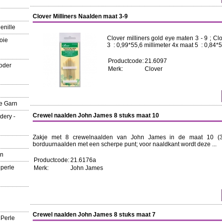
Clover Milliners Naalden maat 3-9
enille
Clover milliners gold eye maten 3 - 9 ; C
oie
3 : 0,99*55,6 millimeter 4x maat 5 : 0,84*5
Productcode:
21.6097
oder
Merk:
Clover
e Garn
Crewel naalden John James 8 stuks maat 10
dery -
Zakje met 8 crewelnaalden van John James in de maat 10 (32,
borduurnaalden met een scherpe punt; voor naaldkant wordt deze ...
rn
Productcode:
21.6176a
 perle
Merk:
John James
Crewel naalden John James 8 stuks maat 7
 Perle