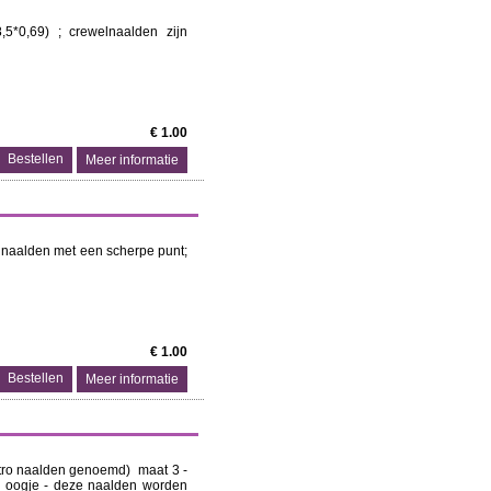
*0,69) ; crewelnaalden zijn
€ 1.00
Meer informatie
 naalden met een scherpe punt;
€ 1.00
Meer informatie
stro naalden genoemd) maat 3 -
n oogje - deze naalden worden