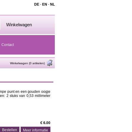
DE
-
EN
-
NL
Winkelwagen
Contact
Winkelwagen (0 artikelen)
ompe punt en een gouden oogje
en: 2 stuks van 0,53 millimeter
€ 6.00
Meer informatie