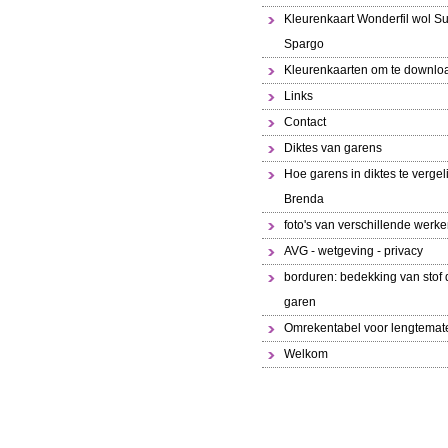
Kleurenkaart Wonderfil wol S
Spargo
Kleurenkaarten om te downlo
Links
Contact
Diktes van garens
Hoe garens in diktes te vergeli
Brenda
foto's van verschillende werk
AVG - wetgeving - privacy
borduren: bedekking van stof 
garen
Omrekentabel voor lengtemat
Welkom