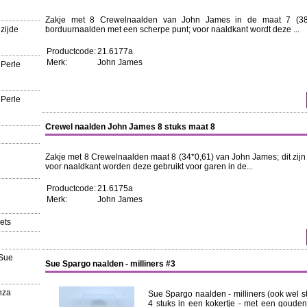
Zakje met 8 Crewelnaalden van John James in de maat 7 (38,5
zijde
borduurnaalden met een scherpe punt; voor naaldkant wordt deze ...
Productcode:
21.6177a
Merk:
John James
 Perle
 Perle
Crewel naalden John James 8 stuks maat 8
Zakje met 8 Crewelnaalden maat 8 (34*0,61) van John James; dit zijn
voor naaldkant worden deze gebruikt voor garen in de...
Productcode:
21.6175a
Merk:
John James
ets
'Sue
Sue Spargo naalden - milliners #3
nza
Sue Spargo naalden - milliners (ook wel 
4 stuks in een kokertje - met een goude