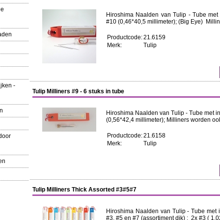
ue
Hiroshima Naalden van Tulip - Tube met i
#10 (0,46*40,5 millimeter); (Big Eye) Milli
aden
Productcode:
21.6159
Merk:
Tulip
jken -
Tulip Milliners #9 - 6 stuks in tube
en
Hiroshima Naalden van Tulip - Tube met in 
(0,56*42,4 millimeter); Milliners worden o
Productcode:
21.6158
door
Merk:
Tulip
en
Tulip Milliners Thick Assorted #3#5#7
Hiroshima Naalden van Tulip - Tube met in
#3, #5 en #7 (assortiment dik) ; 2x #3 ( 1,0