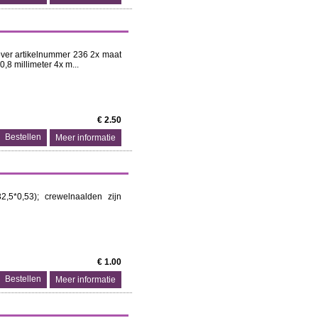
lover artikelnummer 236 2x maat
0,8 millimeter 4x m...
€ 2.50
Meer informatie
5*0,53); crewelnaalden zijn
€ 1.00
Meer informatie