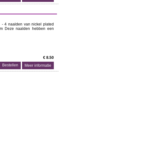
 - 4 naalden van nickel plated
0 mm Deze naalden hebben een
€ 8.50
Meer informatie