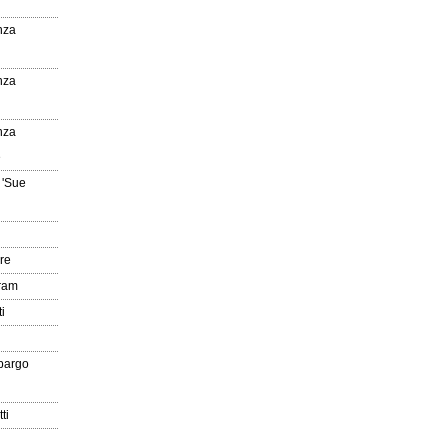
nza
nza
nza
e
 'Sue
re
gram
i
pargo
ti