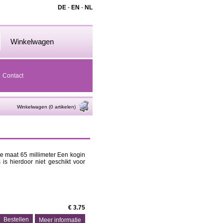
DE
-
EN
-
NL
Winkelwagen
Contact
Winkelwagen (0 artikelen)
e maat 65 millimeter Een kogin
 is hierdoor niet geschikt voor
€ 3.75
Meer informatie