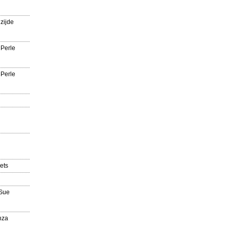
zijde
 Perle
 Perle
ets
'Sue
nza