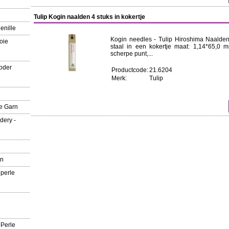
Tulip Kogin naalden 4 stuks in kokertje
enille
Kogin needles - Tulip Hiroshima Naalden
oie
staal in een kokertje maat: 1,14*65,
scherpe punt,...
oder
Productcode:
21.6204
Merk:
Tulip
e Garn
dery -
rn
 perle
 Perle