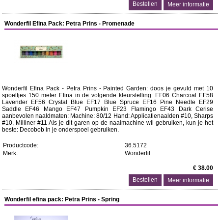
Meer informatie
Wonderfil Efina Pack: Petra Prins - Promenade
Wonderfil Efina Pack - Petra Prins - Painted Garden: doos je gevuld met 10
spoeltjes 150 meter Efina in de volgende kleurstelling: EF06 Charcoal EF58
Lavender EF56 Crystal Blue EF17 Blue Spruce EF16 Pine Needle EF29
Saddle EF46 Mango EF47 Pumpkin EF23 Flamingo EF43 Dark Cerise
aanbevolen naaldmaten: Machine: 80/12 Hand: Applicatienaalden #10, Sharps
#10, Milliner #11 Als je dit garen op de naaimachine wil gebruiken, kun je het
beste: Decobob in je onderspoel gebruiken.
Productcode:
36.5172
Merk:
Wonderfil
€ 38.00
Meer informatie
Wonderfil efina pack: Petra Prins - Spring