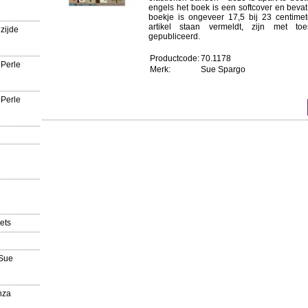
engels het boek is een softcover en bevat
boekje is ongeveer 17,5 bij 23 centimet
artikel staan vermeldt, zijn met 
zijde
gepubliceerd.
Productcode:
70.1178
 Perle
Merk:
Sue Spargo
 Perle
ets
'Sue
nza