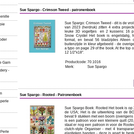
Sue Spargo - Crimson Tweed - patronenboek
enille
Sue Spargo: Crimson Tweed - dit is de vroli
oie
van 2023 (herdruk) zitten 4 extra project
leuke 3D vogeltjes en 2 kussens: 16 pat
Snow Crystel Het boek is engelstalig, he
oder
format, en bevat 56 bladzijdes Alleen
buitenzijde in kleur afgebeeld - de overige
a typo on page 29 of the book. At the top 
12 1/2"x18".
Productcode:
70.1016
e Garn
Merk:
Sue Spargo
dery -
rn
Sue Spargo - Rooted - Patronenboek
 perle
Sue Spargo Boek: Rooted Het boek is op 
de USA; Het is de uitwerking van de BO
bevat 9 stukken met een boom (overigens 
is een patroon voor een kleinere quilt (20
staat er nog een patroon in voor de Roote
clutch-style Organiser - met 4 transpar
 Perle
elastieken banden - deze is apart te best