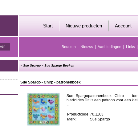
Start
Nieuwe producten
Account
Beurzen
Nieuws
Aanbiedingen
Links
»
Sue Spargo
»
Sue Spargo Boeken
Sue Spargo - Chirp - patronenboek
Sue Spargopatronenboek: Chirp - form
bladzijdes Dit is een patroon voor een klein
...
Productcode:
70.1163
Merk:
Sue Spargo