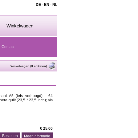
DE
-
EN
-
NL
Winkelwagen
Contact
Winkelwagen (0 artikelen)
aat A5 (iets verhoogd) - 64
ere quilt (23,5 * 23,5 Inch); als
€ 25.00
Meer informatie