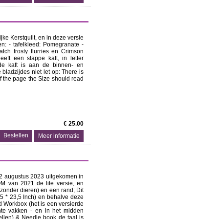
jke Kerstquilt, en in deze versie
en: - tafelkleed: Pomegranate -
ch frosty flurries en Crimson
eft een slappe kaft, in letter
 de kaft is aan de binnen- en
 bladzijdes niet let op: There is
of the page the Size should read
€ 25.00
Meer informatie
2 augustus 2023 uitgekomen in
M van 2021 de lite versie, en
zonder dieren) en een rand; Dit
,5 * 23,5 Inch) en behalve deze
d Workbox (het is een versierde
ante vakken - en in het midden
ellen) & Needle book de taal is