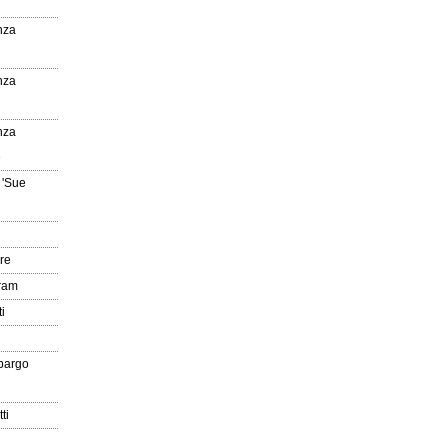
nza
nza
nza
e
 'Sue
re
gram
i
pargo
ti