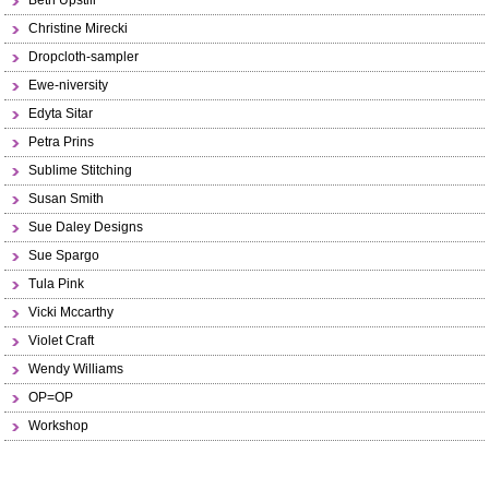
Beth Upstill
Christine Mirecki
Dropcloth-sampler
Ewe-niversity
Edyta Sitar
Petra Prins
Sublime Stitching
Susan Smith
Sue Daley Designs
Sue Spargo
Tula Pink
Vicki Mccarthy
Violet Craft
Wendy Williams
OP=OP
Workshop