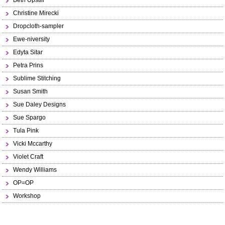
Beth Upstill
Christine Mirecki
Dropcloth-sampler
Ewe-niversity
Edyta Sitar
Petra Prins
Sublime Stitching
Susan Smith
Sue Daley Designs
Sue Spargo
Tula Pink
Vicki Mccarthy
Violet Craft
Wendy Williams
OP=OP
Workshop