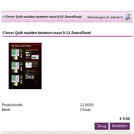
»
Clover Quilt naalden between maat 9-12 Zwart/Goud
Winkelwagen (0 artikelen)
Clover Quilt naalden between maat 9-12 Zwart/Goud
Productcode:
21.6033
Merk:
Clover
€ 5.50
Terug