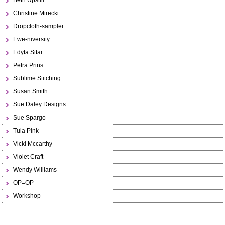
Beth Upstill
Christine Mirecki
Dropcloth-sampler
Ewe-niversity
Edyta Sitar
Petra Prins
Sublime Stitching
Susan Smith
Sue Daley Designs
Sue Spargo
Tula Pink
Vicki Mccarthy
Violet Craft
Wendy Williams
OP=OP
Workshop