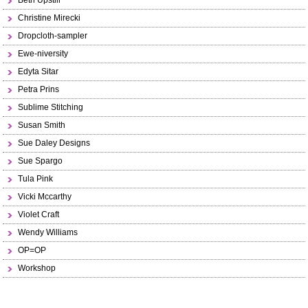
Beth Upstill
Christine Mirecki
Dropcloth-sampler
Ewe-niversity
Edyta Sitar
Petra Prins
Sublime Stitching
Susan Smith
Sue Daley Designs
Sue Spargo
Tula Pink
Vicki Mccarthy
Violet Craft
Wendy Williams
OP=OP
Workshop