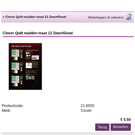
»
Clover Quilt naalden maat 12 Zwart/Goud
Winkelwagen (0 artikelen)
Clover Quilt naalden maat 12 Zwart/Goud
Productcode:
21.6055
Merk:
Clover
€ 5.50
Terug