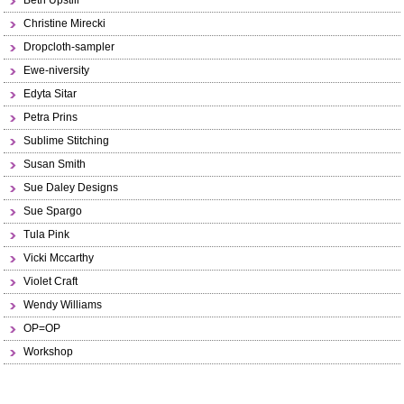
Beth Upstill
Christine Mirecki
Dropcloth-sampler
Ewe-niversity
Edyta Sitar
Petra Prins
Sublime Stitching
Susan Smith
Sue Daley Designs
Sue Spargo
Tula Pink
Vicki Mccarthy
Violet Craft
Wendy Williams
OP=OP
Workshop