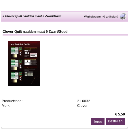
»
Clover Quilt naalden maat 9 Zwart/Goud
Winkelwagen (0 artikelen)
Clover Quilt naalden maat 9 Zwart/Goud
Productcode:
21.6032
Merk:
Clover
€ 5.50
Terug