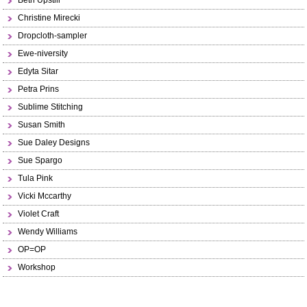
Beth Upstill
Christine Mirecki
Dropcloth-sampler
Ewe-niversity
Edyta Sitar
Petra Prins
Sublime Stitching
Susan Smith
Sue Daley Designs
Sue Spargo
Tula Pink
Vicki Mccarthy
Violet Craft
Wendy Williams
OP=OP
Workshop