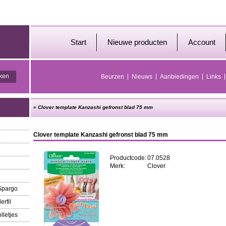
Start
Nieuwe producten
Account
Beurzen
Nieuws
Aanbiedingen
Links
»
Clover template Kanzashi gefronst blad 75 mm
Clover template Kanzashi gefronst blad 75 mm
Productcode:
07.0528
Merk:
Clover
 Spargo
erfil
lletjes