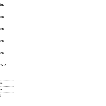
'Sue
nza
nza
nza
nza
e
 'Sue
re
gram
i