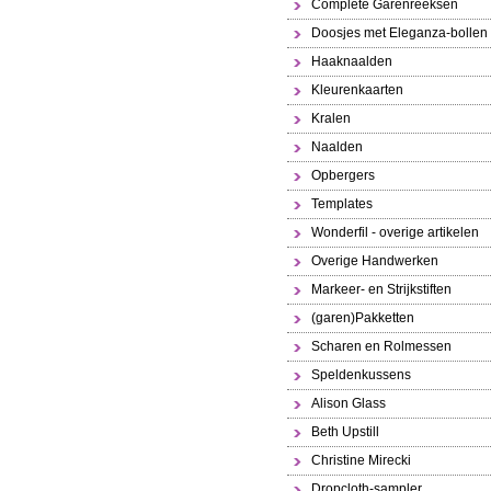
Complete Garenreeksen
Doosjes met Eleganza-bollen
Haaknaalden
Kleurenkaarten
Kralen
Naalden
Opbergers
Templates
Wonderfil - overige artikelen
Overige Handwerken
Markeer- en Strijkstiften
(garen)Pakketten
Scharen en Rolmessen
Speldenkussens
Alison Glass
Beth Upstill
Christine Mirecki
Dropcloth-sampler