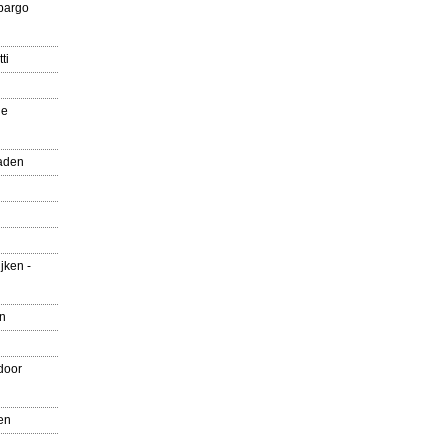
pargo
ti
ue
aden
jken -
en
door
en