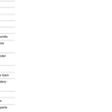
enille
oie
oder
e Garn
dery -
rn
 perle