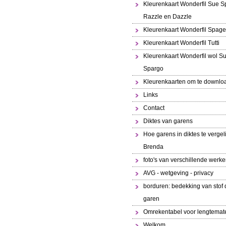
Kleurenkaart Wonderfil Sue S
Razzle en Dazzle
Kleurenkaart Wonderfil Spaget
Kleurenkaart Wonderfil Tutti
Kleurenkaart Wonderfil wol S
Spargo
Kleurenkaarten om te downlo
Links
Contact
Diktes van garens
Hoe garens in diktes te vergeli
Brenda
foto's van verschillende werk
AVG - wetgeving - privacy
borduren: bedekking van stof 
garen
Omrekentabel voor lengtemat
Welkom