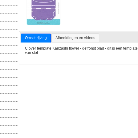
Omschrijving
Afbeeldingen en videos
Clover template Kanzashi flower - gefronst blad - dit is een templ
van stof