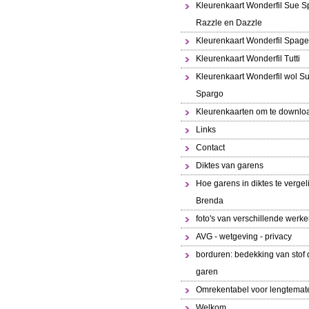
Kleurenkaart Wonderfil Sue S
Razzle en Dazzle
Kleurenkaart Wonderfil Spaget
Kleurenkaart Wonderfil Tutti
Kleurenkaart Wonderfil wol S
Spargo
Kleurenkaarten om te downlo
Links
Contact
Diktes van garens
Hoe garens in diktes te vergeli
Brenda
foto's van verschillende werk
AVG - wetgeving - privacy
borduren: bedekking van stof 
garen
Omrekentabel voor lengtemat
Welkom