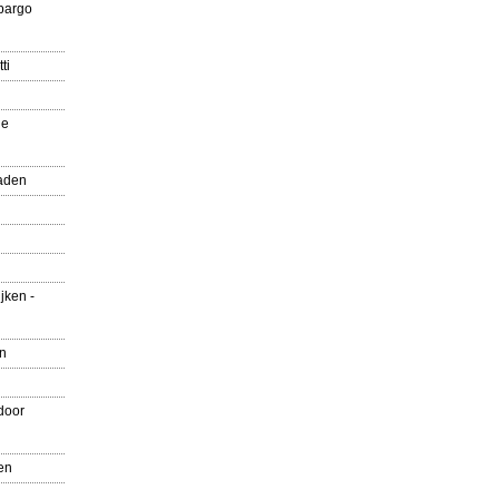
pargo
ti
ue
aden
jken -
en
door
en