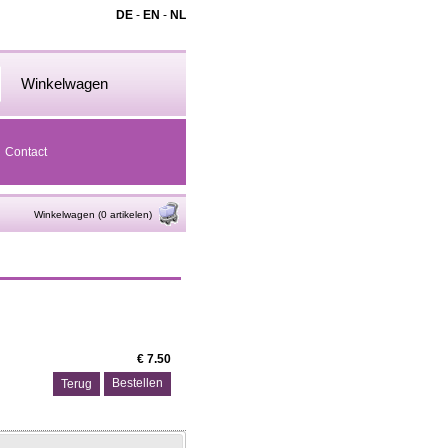
DE
-
EN
-
NL
Winkelwagen
Contact
Winkelwagen (0 artikelen)
€ 7.50
Terug