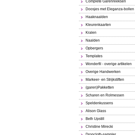
Complete Garenreeksen
Doosjes met Eleganza-bollen
Haaknaalden
Kleurenkaarten
Kralen
Naalden
Opbergers
Templates
Wonderfil - overige artikelen
Overige Handwerken
Markeer- en Strijkstiften
(garen)Pakketten
Scharen en Rolmessen
Speldenkussens
Alison Glass
Beth Upstill
Christine Mirecki
Dropcloth-sampler