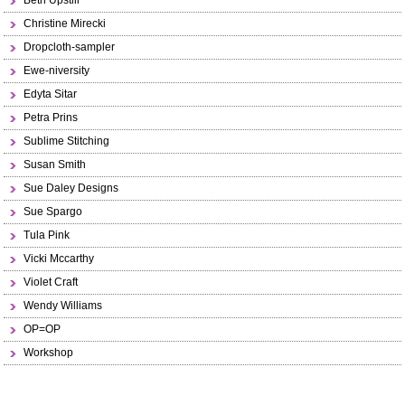
Beth Upstill
Christine Mirecki
Dropcloth-sampler
Ewe-niversity
Edyta Sitar
Petra Prins
Sublime Stitching
Susan Smith
Sue Daley Designs
Sue Spargo
Tula Pink
Vicki Mccarthy
Violet Craft
Wendy Williams
OP=OP
Workshop