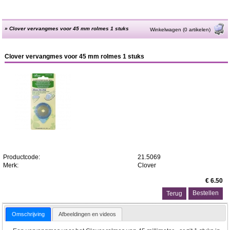
»
Clover vervangmes voor 45 mm rolmes 1 stuks
Winkelwagen (0 artikelen)
Clover vervangmes voor 45 mm rolmes 1 stuks
Productcode:
21.5069
Merk:
Clover
€ 6.50
Terug
Omschrijving
Afbeeldingen en videos